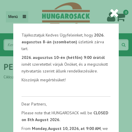
0
Menü
Tájékoztatjuk Kedves Ügyfeleinket, hogy
2026.
augusztus 8-án (szombaton)
üzletünk zárva
tart.
2026. augusztus 10-én (hétfőn) 9:00 órától
PE zsák 1100x1600x0,06 mm
ismét szeretettel várjuk Önöket, és a megszokott
nyitvatartás szerint állunk rendelkezésükre.
Cikkszám: C570
Köszönjük megértésüket!
Dear Partners,
Please note that HUNGAROSACK will be
CLOSED
on 8th August 2026.
From
Monday, August 10, 2026, at 9:00 AM
, we