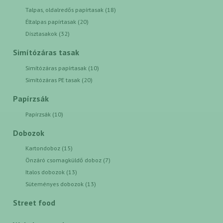
Talpas, oldalredős papírtasak (18)
Éltalpas papírtasak (20)
Dísztasakok (32)
Simítózáras tasak
Simítózáras papírtasak (10)
Simítózáras PE tasak (20)
Papírzsák
Papírzsák (10)
Dobozok
Kartondoboz (15)
Önzáró csomagküldő doboz (7)
Italos dobozok (13)
Süteményes dobozok (13)
Street food