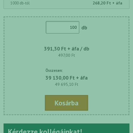
268,20 Ft + áfa
1000 db-tól
db
391,30 Ft + áfa / db
497,00 Ft
Összesen:
39 130,00 Ft + áfa
49 695,10 Ft
Kosárba
Kérdezze kollégáinkat!