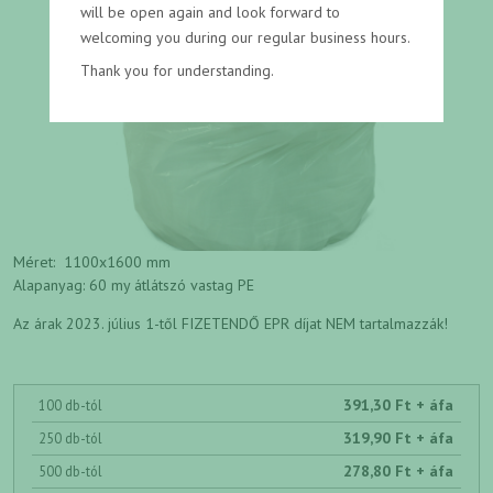
will be open again and look forward to
welcoming you during our regular business hours.
Thank you for understanding.
Méret: 1100x1600 mm
Alapanyag: 60 my átlátszó vastag PE
Az árak 2023. július 1-től FIZETENDŐ EPR díjat NEM tartalmazzák!
391,30 Ft + áfa
100 db-tól
319,90 Ft + áfa
250 db-tól
278,80 Ft + áfa
500 db-tól