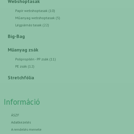
Webshoptasak
Papír webshoptasak (10)
Műanyag webshoptasak (5)
Légpárnás tasak (22)
Big-Bag
Műanyag zsák
Polipropilén - PP zsák (11)
PE zsák (12)
Stretchfólia
Információ
ÁSZF
Adatkezelés
A rendelés menete