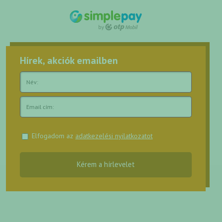
Hírek, akciók emailben
Elfogadom az
adatkezelési nyilatkozatot
Kérem a hírlevelet