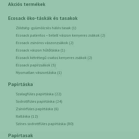
Akciós termékek
Ecosack öko-táskák és tasakok
Zöldség- gyümölcsös hálós tasak (1)
Ecosack patentos – bélelt vászon kenyeres zsákok (2)
Ecosack zsinóros vászonzsákok (2)
Ecosack vászon hűtőtáska (1)
Ecosack kétrétegű csatos kenyeres zsákok (2)
Ecosack papírzsákok (5)
Nyomatlan vászontáska (1)
Papírtáska
Szalagfüles papírtáska (22)
Sodrottfüles papírtáska (24)
Zsinórfüles papírtáska (6)
Italtáska (12)
Színes sodrottfüles papírtáska (80)
Papírtasak