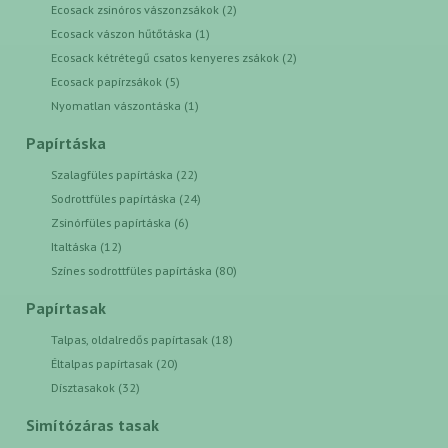
Ecosack zsinóros vászonzsákok (2)
Ecosack vászon hűtőtáska (1)
Ecosack kétrétegű csatos kenyeres zsákok (2)
Ecosack papírzsákok (5)
Nyomatlan vászontáska (1)
Papírtáska
Szalagfüles papírtáska (22)
Sodrottfüles papírtáska (24)
Zsinórfüles papírtáska (6)
Italtáska (12)
Színes sodrottfüles papírtáska (80)
Papírtasak
Talpas, oldalredős papírtasak (18)
Éltalpas papírtasak (20)
Dísztasakok (32)
Simítózáras tasak