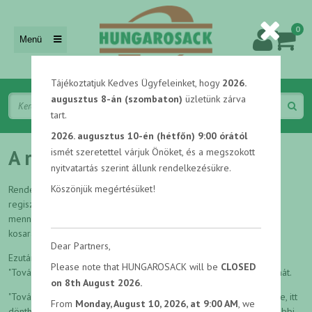
0
Menü
Tájékoztatjuk Kedves Ügyfeleinket, hogy
2026.
augusztus 8-án (szombaton)
üzletünk zárva
tart.
2026. augusztus 10-én (hétfőn) 9:00 órától
A rendelés menete
ismét szeretettel várjuk Önöket, és a megszokott
nyitvatartás szerint állunk rendelkezésükre.
Köszönjük megértésüket!
Rendelését leadhatja regisztráció után bejelentkezve vagy
regiszráció nélkül is, miután a megvásárolni kíván termékeket a
mennyiséget kiválasztva a "Kosárba" gombra kattintva elhelyezte
kosarában.
Dear Partners,
Ezután a jobb felső sarokban megjelenő kosár ikonra kattintva,
Please note that HUNGAROSACK will be
CLOSED
"Tovább a kosárhoz" pontban láthatja kosárjának részletes tartalmát.
on 8th August 2026.
"Tovább: Adatok" pontra kattintva szükségünk lesz elérhetőségeire, itt
From
Monday, August 10, 2026, at 9:00 AM
, we
döntheti el hogy bejelentkezik "Belépek a fiókomba" vagy a "További