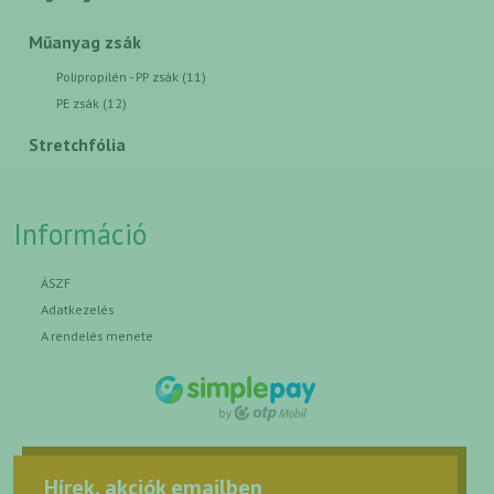
Műanyag zsák
Polipropilén - PP zsák (11)
PE zsák (12)
Stretchfólia
Információ
ÁSZF
Adatkezelés
A rendelés menete
Hírek, akciók emailben