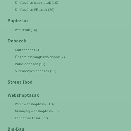
Simítózáras papírtasak (10)
Simítózáras PE tasak (20)
Papírzsák
Papírzsák (10)
Dobozok
Kartondoboz (15)
Önzáró csomagküldő doboz (7)
Italos dobozok (13)
Süteményes dobozok (13)
Street food
Webshoptasak
Papír webshoptasak (10)
Műanyag webshoptasak (5)
Légpárnás tasak (22)
Big-Bag