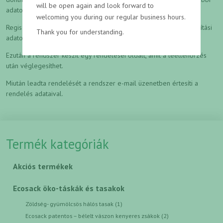
will be open again and look forward to
adatok megadása" gombra kattintva regisztráció nélkül vásárol.
welcoming you during our regular business hours.
Regisztráció nélküli vásárlás esetén elkérjük elérhetőségeit, szállítási
Thank you for understanding.
adatokat, a szállítás, átvétel és a fizetés módját.
Ezután a rendszer készít egy rendeleséi oldalt, amit a leellenőrzés
után véglegesíthet.
Miután leadta rendelését a rendszer e-mail üzenetben értesíti a
rendelés adataival.
Termék kategóriák
Akciós termékek
Ecosack öko-táskák és tasakok
Zöldség- gyümölcsös hálós tasak (1)
Ecosack patentos – bélelt vászon kenyeres zsákok (2)