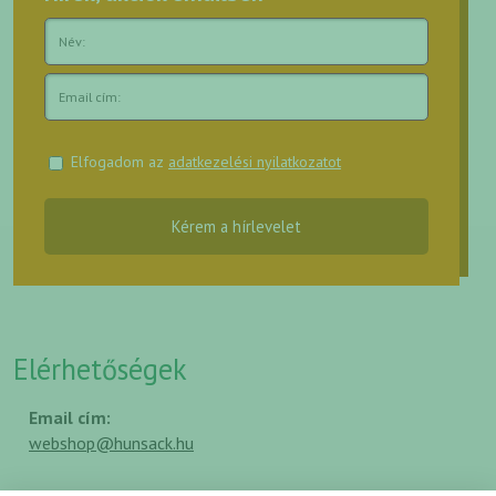
Elfogadom az
adatkezelési nyilatkozatot
Kérem a hírlevelet
Elérhetőségek
Email cím:
webshop@hunsack.hu