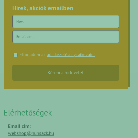
Hírek, akciók emailben
Elfogadom az
adatkezelési nyilatkozatot
Kérem a hírlevelet
Elérhetőségek
Email cím:
webshop@hunsack.hu