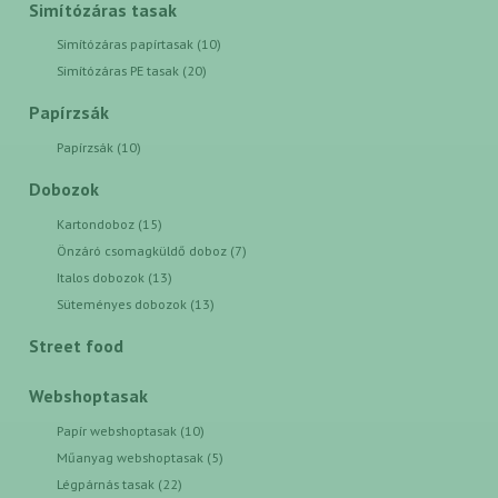
Simítózáras tasak
Simítózáras papírtasak (10)
Simítózáras PE tasak (20)
Papírzsák
Papírzsák (10)
Dobozok
Kartondoboz (15)
Önzáró csomagküldő doboz (7)
Italos dobozok (13)
Süteményes dobozok (13)
Street food
Webshoptasak
Papír webshoptasak (10)
Műanyag webshoptasak (5)
Légpárnás tasak (22)