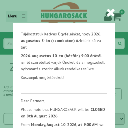
0
Menü
Tájékoztatjuk Kedves Ügyfeleinket, hogy
2026.
augusztus 8-án (szombaton)
üzletünk zárva
tart.
2026. augusztus 10-én (hétfőn) 9:00 órától
ismét szeretettel várjuk Önöket, és a megszokott
Zsinórfüles papírtáska
nyitvatartás szerint állunk rendelkezésükre.
Köszönjük megértésüket!
Mennyiség:
A(z) Zsinórfüles papírtáska termékek
esetében
db
a rendelési egység 50 db
Dear Partners,
Rendezés:
Please note that HUNGAROSACK will be
CLOSED
on 8th August 2026.
MENNYISÉGI KEDVEZMÉNY
From
Monday, August 10, 2026, at 9:00 AM
, we