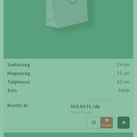
Szélesség
24 cm
Magasság
35 cm
Talphossz
10 cm
Szín
fehér
Bruttó ár
369,80 Ft
/db
291,20 Ft
+ áfa
Kosárba