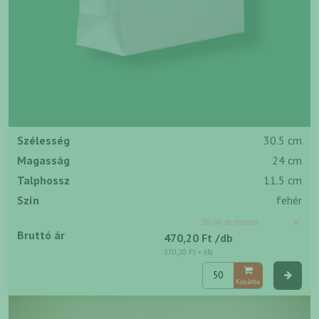
Szélesség
30.5 cm
Magasság
24 cm
Talphossz
11.5 cm
Szín
fehér
Bruttó ár
470,20 Ft
/db
370,20 Ft
+ áfa
Kosárba