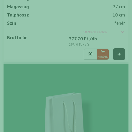
Magasság
27 cm
Talphossz
10 cm
Szín
fehér
Bruttó ár
377,70 Ft
/db
297,40 Ft
+ áfa
Kosárba