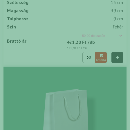
Szélesség
13 cm
Magasság
39 cm
Talphossz
9 cm
Szín
fehér
Bruttó ár
421,20 Ft
/db
331,70 Ft
+ áfa
Kosárba