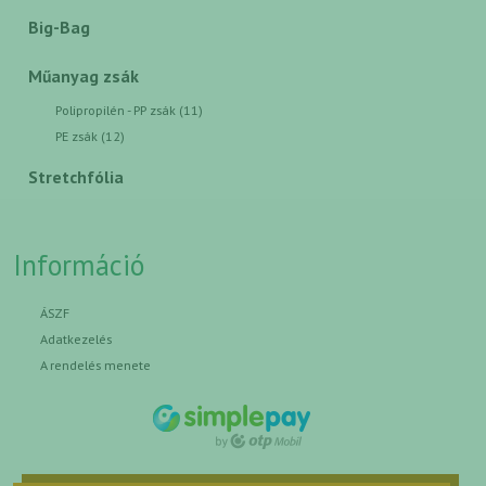
Big-Bag
Műanyag zsák
Polipropilén - PP zsák (11)
PE zsák (12)
Stretchfólia
Információ
ÁSZF
Adatkezelés
A rendelés menete