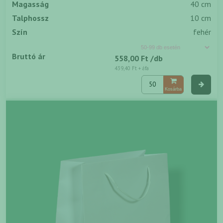
Magasság
40 cm
Talphossz
10 cm
Szín
fehér
Bruttó ár
558,00 Ft
/db
439,40 Ft
+ áfa
Kosárba