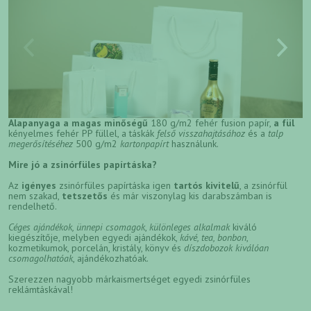
Alapanyaga
a magas minőségű
180 g/m2 fehér fusion papír,
a fül
kényelmes fehér PP füllel, a táskák
felső visszahajtásához
és a
talp
megerősítéséhez
500 g/m2
kartonpapírt
használunk.
Mire jó a zsinórfüles papírtáska?
Az
igényes
zsinórfüles papírtáska igen
tartós kivitelű
, a zsinórfül
nem szakad,
tetszetős
és már viszonylag kis darabszámban is
rendelhető.
Céges ajándékok, ünnepi csomagok
,
különleges alkalmak
kiváló
kiegészítője, melyben egyedi ajándékok,
kávé, tea, bonbon
,
kozmetikumok, porcelán, kristály, könyv és
díszdobozok kiválóan
csomagolhatóak
, ajándékozhatóak.
Szerezzen nagyobb márkaismertséget egyedi zsinórfüles
reklámtáskával!