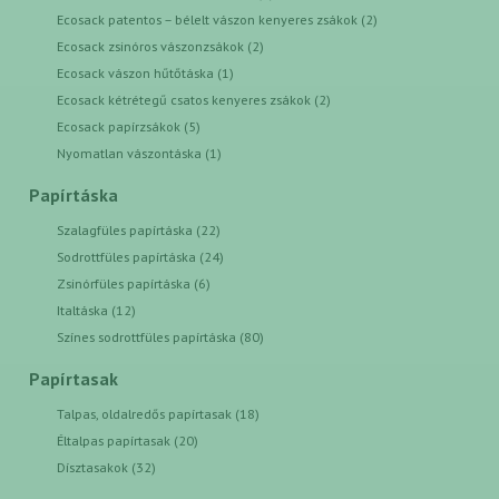
Ecosack patentos – bélelt vászon kenyeres zsákok (2)
Ecosack zsinóros vászonzsákok (2)
Ecosack vászon hűtőtáska (1)
Ecosack kétrétegű csatos kenyeres zsákok (2)
Ecosack papírzsákok (5)
Nyomatlan vászontáska (1)
Papírtáska
Szalagfüles papírtáska (22)
Sodrottfüles papírtáska (24)
Zsinórfüles papírtáska (6)
Italtáska (12)
Színes sodrottfüles papírtáska (80)
Papírtasak
Talpas, oldalredős papírtasak (18)
Éltalpas papírtasak (20)
Dísztasakok (32)