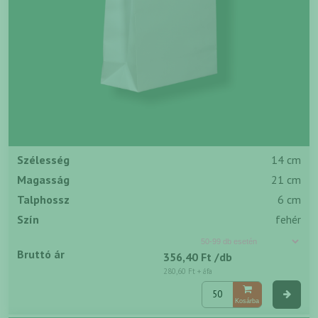
Szélesség
14 cm
Magasság
21 cm
Talphossz
6 cm
Szín
fehér
Bruttó ár
356,40 Ft
/db
280,60 Ft
+ áfa
Kosárba