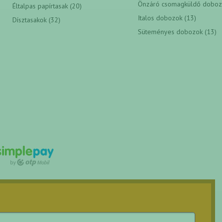
Önzáró csomagküldő doboz 
Éltalpas papírtasak (20)
Italos dobozok (13)
Dísztasakok (32)
Süteményes dobozok (13)