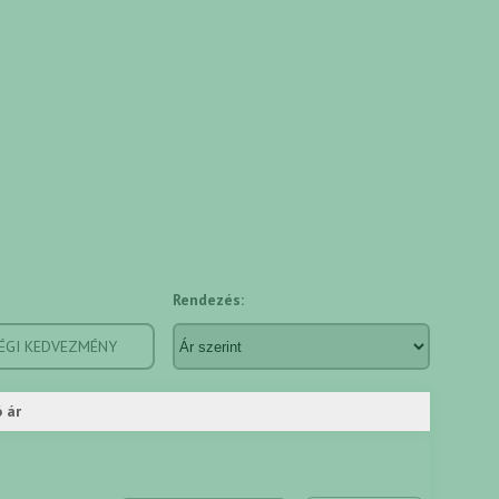
Rendezés:
ÉGI KEDVEZMÉNY
 ár