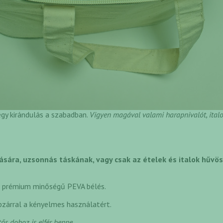
 egy kirándulás a szabadban.
Vigyen magával valami harapnivalót, ital
ására, uzsonnás táskának, vagy csak az ételek és italok hűvö
l prémium minőségű PEVA bélés.
ipzárral a kényelmes használatért.
ős doboz is elfér benne.