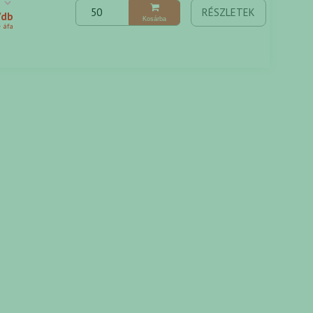
RÉSZLETEK
/db
Kosárba
+ áfa