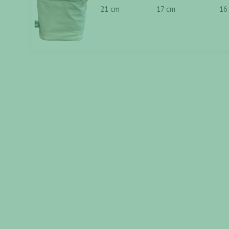
21 cm
17 cm
16