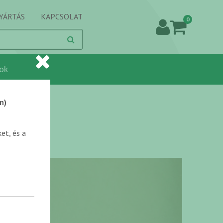
YÁRTÁS
KAPCSOLAT
0
ok
n)
et, és a