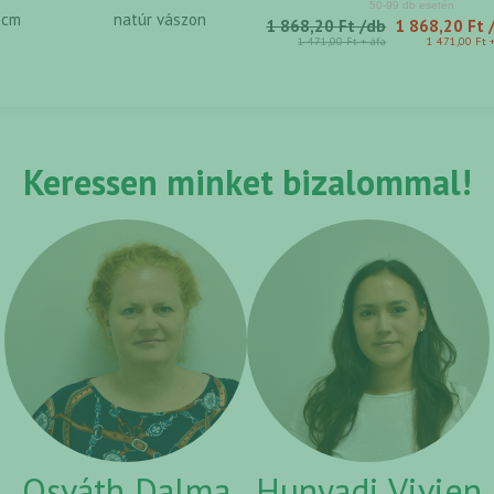
 cm
natúr vászon
1 868,20 Ft
/db
1 868,20 Ft
1 471,00 Ft
+ áfa
1 471,00 Ft
Keressen minket bizalommal!
Osváth Dalma
Hunyadi Vivien