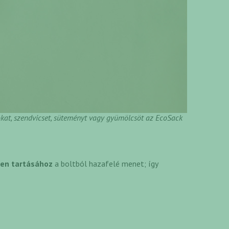
okat, szendvicset, süteményt vagy gyümölcsöt az EcoSack
sen tartásához
a boltból hazafelé menet; így