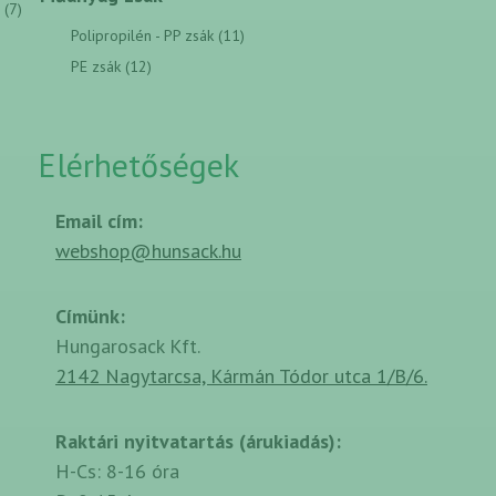
(7)
Polipropilén - PP zsák (11)
PE zsák (12)
Elérhetőségek
Email cím:
webshop@hunsack.hu
Címünk:
Hungarosack Kft.
2142 Nagytarcsa, Kármán Tódor utca 1/B/6.
Raktári nyitvatartás (árukiadás):
H-Cs: 8-16 óra