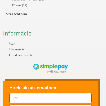
PE zsák (12)
Stretchfólia
Információ
ÁSZF
Adatkezelés
A rendelés menete
Hírek, akciók emailben