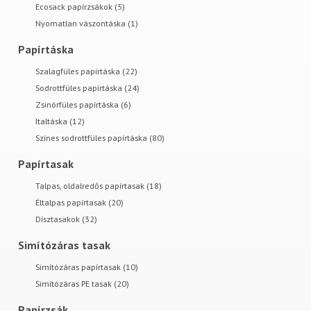
Ecosack papírzsákok (5)
Nyomatlan vászontáska (1)
Papírtáska
Szalagfüles papírtáska (22)
Sodrottfüles papírtáska (24)
Zsinórfüles papírtáska (6)
Italtáska (12)
Színes sodrottfüles papírtáska (80)
Papírtasak
Talpas, oldalredős papírtasak (18)
Éltalpas papírtasak (20)
Dísztasakok (32)
Simítózáras tasak
Simítózáras papírtasak (10)
Simítózáras PE tasak (20)
Papírzsák