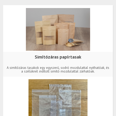
Simítózáras papírtasak
A simítózáras tasakok egy egyszerű, sodró mozdulattal nyithatóak, és
a szélüknél indított simító mozdulattal zárhatóak.