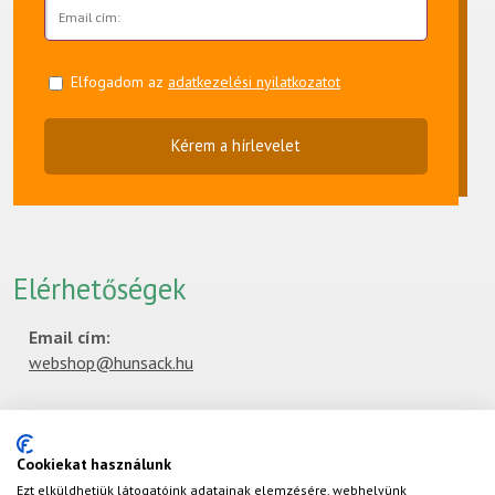
Elfogadom az
adatkezelési nyilatkozatot
Kérem a hírlevelet
Elérhetőségek
Email cím:
webshop@hunsack.hu
Címünk:
Hungarosack Kft.
Cookiekat használunk
2142 Nagytarcsa, Kármán Tódor utca 1/B/6.
Ezt elküldhetjük látogatóink adatainak elemzésére, webhelyünk