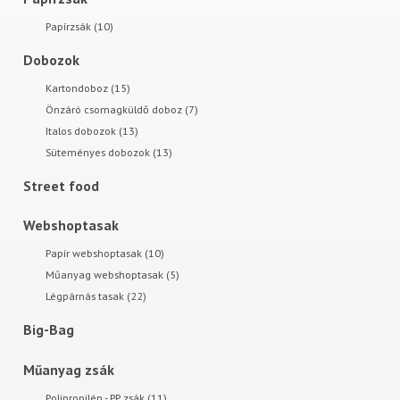
Papírzsák (10)
Dobozok
Kartondoboz (15)
Önzáró csomagküldő doboz (7)
Italos dobozok (13)
Süteményes dobozok (13)
Street food
Webshoptasak
Papír webshoptasak (10)
Műanyag webshoptasak (5)
Légpárnás tasak (22)
Big-Bag
Műanyag zsák
Polipropilén - PP zsák (11)