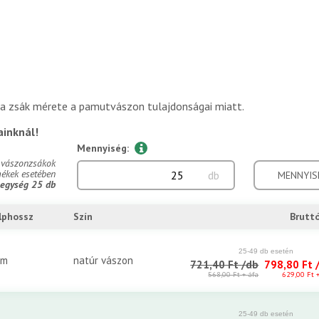
a zsák mérete a pamutvászon tulajdonságai miatt.
ainknál!
Mennyiség:
s vászonzsákok
mékek esetében
db
MENNYIS
 egység 25 db
lphossz
Szín
Bruttó
cm
natúr vászon
721,40 Ft
/db
798,80 Ft
568,00 Ft
+ áfa
629,00 Ft