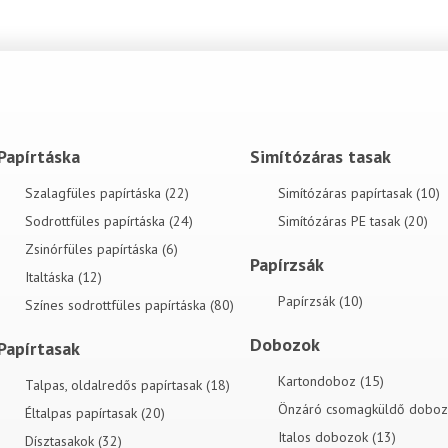
Papírtáska
Simítózáras tasak
Szalagfüles papírtáska (22)
Simítózáras papírtasak (10)
Sodrottfüles papírtáska (24)
Simítózáras PE tasak (20)
Zsinórfüles papírtáska (6)
Papírzsák
Italtáska (12)
Papírzsák (10)
Színes sodrottfüles papírtáska (80)
Dobozok
Papírtasak
Kartondoboz (15)
Talpas, oldalredős papírtasak (18)
Önzáró csomagküldő doboz 
Éltalpas papírtasak (20)
Italos dobozok (13)
Dísztasakok (32)