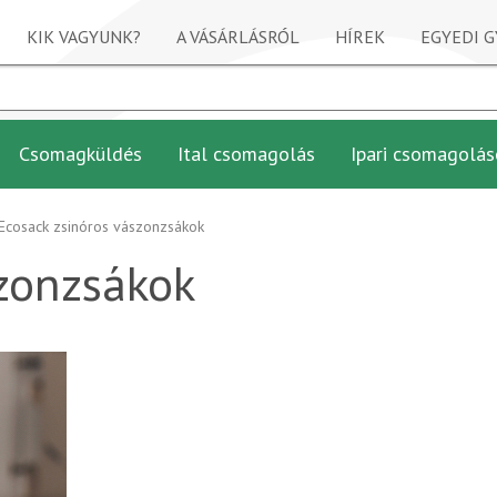
KIK VAGYUNK?
A VÁSÁRLÁSRÓL
HÍREK
EGYEDI G
Csomagküldés
Ital csomagolás
Ipari csomagolás
Ecosack zsinóros vászonzsákok
szonzsákok