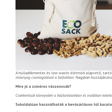
A hulladékmentes és low waste életmód alapvető, tartó
műanyag csomagolások a boltokban.
Nagyban hozzájárulna
Mire jó a zsinóros vászonzsák?
Csökkentsük könnyedén a háztartásokban és irodában keletk
Sokoldalúan használhatók a bevásárláson túl kacatok,