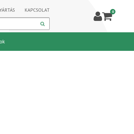
YÁRTÁS
KAPCSOLAT
0
ok