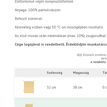
Élettartamuk végén komposztálhatóak
.
Anyaga: 100% pamutvászon
Behúzó zsinórral.
Kézmeleg vízben vagy 30 °C-on mosógépben mosható.
Az első mosás után minimálisan (max. 10%) zsugorodhat 
Cége logójával is rendelhető. Érdeklődjön munkatárs
A(z) Ecosack zsinóro
ter
a rendelési
Szélesség
Magasság
Ta
32 cm
38 cm
0 