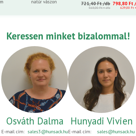
cm
natúr vászon
721,40 Ft
/db
798,80 Ft
568,00 Ft
+ áfa
629,00 Ft
Keressen minket bizalommal!
Osváth Dalma
Hunyadi Vivien
E-mail cím:
sales3@hunsack.hu
E-mail cím:
sales@hunsack.hu