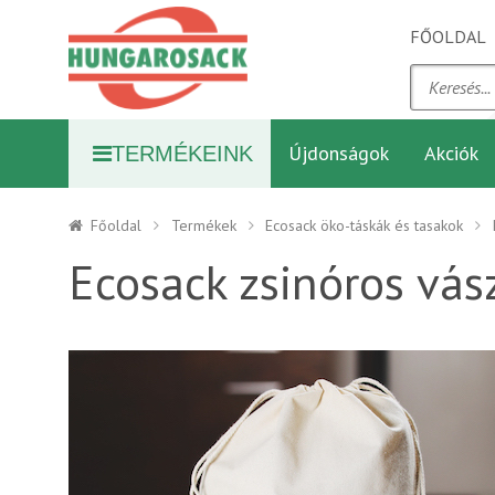
FŐOLDAL
Újdonságok
Akciók
TERMÉKEINK
Főoldal
Termékek
Ecosack öko-táskák és tasakok
Ecosack zsinóros vá