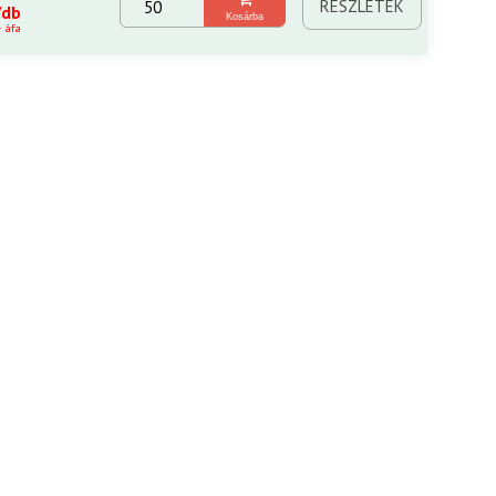
RÉSZLETEK
/db
Kosárba
+ áfa