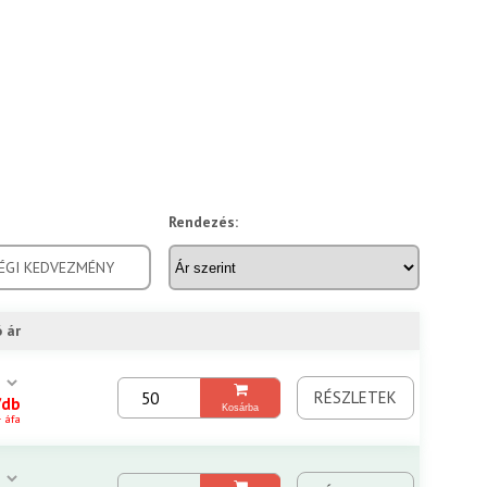
Rendezés:
ÉGI KEDVEZMÉNY
 ár
RÉSZLETEK
/db
Kosárba
+ áfa