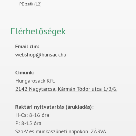
PE zsák (12)
Elérhetőségek
Email cím:
webshop@hunsack.hu
Címünk:
Hungarosack Kft.
2142 Nagytarcsa, Kármán Tódor utca 1/B/6.
Raktári nyitvatartás (árukiadás):
H-Cs: 8-16 óra
P: 8-15 óra
Szo-V és munkaszüneti napokon: ZÁRVA