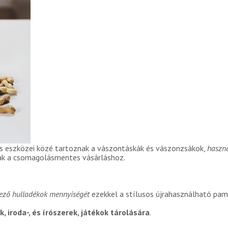
s eszközei közé tartoznak a vászontáskák és vászonzsákok,
haszná
k a csomagolásmentes vásárláshoz.
ező hulladékok mennyiségét
ezekkel a stílusos újrahasználható pam
 iroda-, és írószerek, játékok tárolására
.