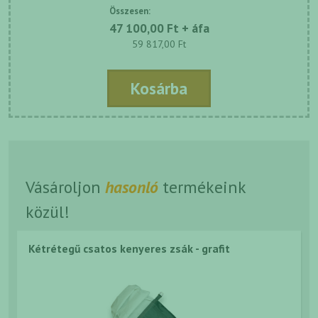
Összesen:
47 100,00 Ft + áfa
59 817,00 Ft
Kosárba
Vásároljon
hasonló
termékeink
közül!
Kétrétegű csatos kenyeres zsák - grafit