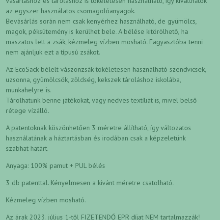
vásárláshoz és tároláshoz is tökéletesen használható, így kiválthatók
az egyszer használatos csomagolóanyagok.
Bevásárlás során nem csak kenyérhez használható, de gyümölcs,
magok, péksütemény is kerülhet bele. A bélése kitörölhető, ha
maszatos lett a zsák, kézmeleg vízben mosható. Fagyasztóba tenni
nem ajánljuk ezt a típusú zsákot.
Az EcoSack bélelt vászonzsák tökéletesen használható szendvicsek,
uzsonna, gyümölcsök, zöldség, kekszek tároláshoz iskolába,
munkahelyre is.
Tárolhatunk benne játékokat, vagy nedves textíliát is, mivel belső
rétege vízálló.
A patentoknak köszönhetően 3 méretre állítható, így változatos
használatának a háztartásban és irodában csak a képzeletünk
szabhat határt.
Anyaga: 100% pamut + PUL bélés
3 db patenttal. Kényelmesen a kívánt méretre csatolható.
Kézmeleg vízben mosható.
Az árak 2023. július 1-től FIZETENDŐ EPR díjat NEM tartalmazzák!