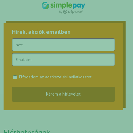
Hírek, akciók emailben
Elfogadom az
adatkezelési nyilatkozatot
Kérem a hírlevelet
Elérhetőségek