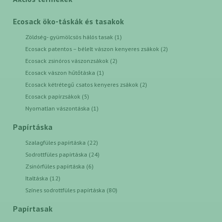
Ecosack öko-táskák és tasakok
Zöldség- gyümölcsös hálós tasak (1)
Ecosack patentos – bélelt vászon kenyeres zsákok (2)
Ecosack zsinóros vászonzsákok (2)
Ecosack vászon hűtőtáska (1)
Ecosack kétrétegű csatos kenyeres zsákok (2)
Ecosack papírzsákok (5)
Nyomatlan vászontáska (1)
Papírtáska
Szalagfüles papírtáska (22)
Sodrottfüles papírtáska (24)
Zsinórfüles papírtáska (6)
Italtáska (12)
Színes sodrottfüles papírtáska (80)
Papírtasak