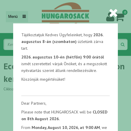
0
Menü
Tájékoztatjuk Kedves Ügyfeleinket, hogy
2026.
augusztus 8-án (szombaton)
üzletünk zárva
tart.
2026. augusztus 10-én (hétfőn) 9:00 órától
Ecosack patentos – bélelt vászon
ismét szeretettel várjuk Önöket, és a megszokott
nyitvatartás szerint állunk rendelkezésükre.
kenyeres zsák, Ecosack logóval
Köszönjük megértésüket!
Cikkszám: C10357
Dear Partners,
Please note that HUNGAROSACK will be
CLOSED
on 8th August 2026.
From
Monday, August 10, 2026, at 9:00 AM
, we