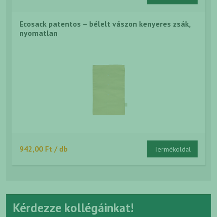
Ecosack patentos – bélelt vászon kenyeres zsák,
nyomatlan
942,00 Ft / db
Termékoldal
Kérdezze kollégáinkat!