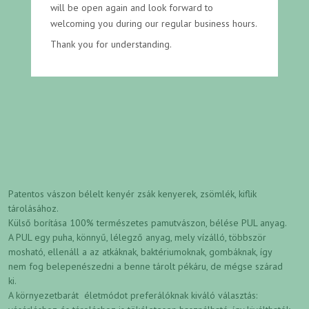
will be open again and look forward to
welcoming you during our regular business hours.
Thank you for understanding.
Patentos vászon bélelt kenyér zsák kenyerek, zsömlék, kiflik
tárolásához.
Külső borítása 100% természetes pamutvászon, bélése PUL anyag.
A PUL egy puha, könnyű, lélegző anyag, mely vízálló, többször
mosható, ellenáll a az atkáknak, baktériumoknak, gombáknak, így
nem fog belepenészedni a benne tárolt pékáru, de mégse szárad
ki.
A környezetbarát életmódot preferálóknak kiváló választás: