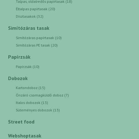
Talpas, oldalredős papírtasak (18)
Éltalpas papírtasak (20)
Dísztasakok (32)
Simítózáras tasak
Simítózáras papírtasak (10)
Simítózáras PE tasak (20)
Papírzsák
Papírzsák (10)
Dobozok
Kartondoboz (15)
Önzáró csomagküldő doboz (7)
Italos dobozok (13)
Süteményes dobozok (13)
Street food
Webshoptasak