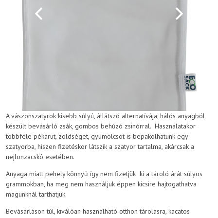
A vászonszatyrok kisebb súlyú, átlátszó alternatívája, hálós anyagból
készült bevásárló zsák, gombos behúzó zsinórral. Használatakor
többféle pékárut, zöldséget, gyümölcsöt is bepakolhatunk egy
szatyorba, hiszen fizetéskor látszik a szatyor tartalma, akárcsak a
nejlonzacskó esetében.
Anyaga miatt pehely könnyű így nem fizetjük ki a tároló árát súlyos
grammokban, ha meg nem használjuk éppen kicsire hajtogathatva
magunknál tarthatjuk.
Bevásárláson túl, kiválóan használható otthon tárolásra, kacatos