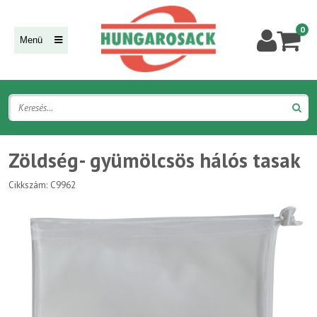
0
Menü
Zöldség- gyümölcsös hálós tasak
Cikkszám: C9962