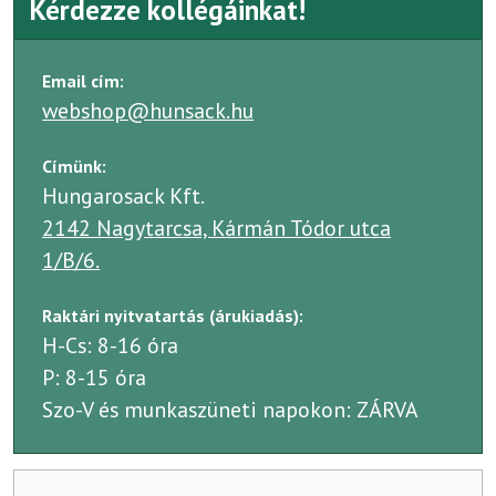
Kérdezze kollégáinkat!
Email cím:
webshop@hunsack.hu
Címünk:
Hungarosack Kft.
2142 Nagytarcsa, Kármán Tódor utca
1/B/6.
Raktári nyitvatartás (árukiadás):
H-Cs: 8-16 óra
P: 8-15 óra
Szo-V és munkaszüneti napokon: ZÁRVA