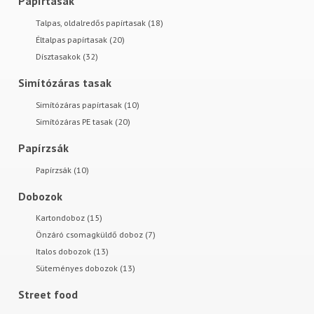
Papírtasak
Talpas, oldalredős papírtasak (18)
Éltalpas papírtasak (20)
Dísztasakok (32)
Simítózáras tasak
Simítózáras papírtasak (10)
Simítózáras PE tasak (20)
Papírzsák
Papírzsák (10)
Dobozok
Kartondoboz (15)
Önzáró csomagküldő doboz (7)
Italos dobozok (13)
Süteményes dobozok (13)
Street food