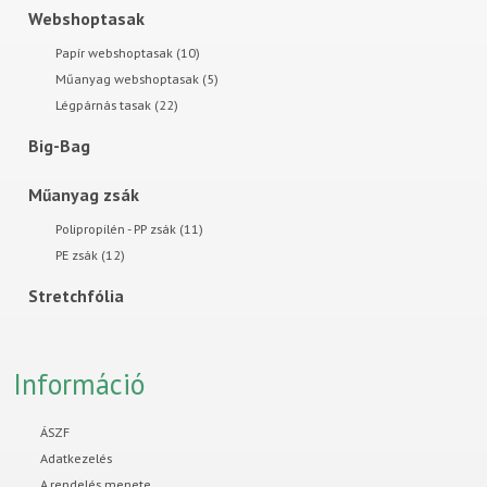
Webshoptasak
Papír webshoptasak (10)
Műanyag webshoptasak (5)
Légpárnás tasak (22)
Big-Bag
Műanyag zsák
Polipropilén - PP zsák (11)
PE zsák (12)
Stretchfólia
Információ
ÁSZF
Adatkezelés
A rendelés menete