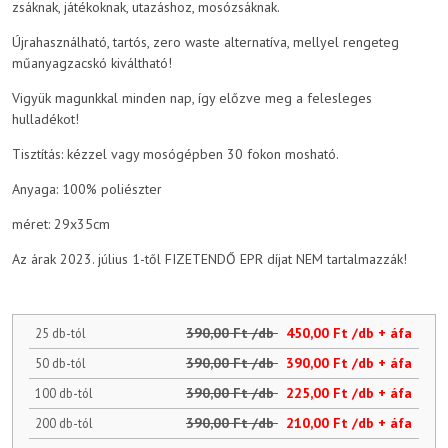
zsáknak, játékoknak, utazáshoz, mosózsáknak.
Újrahasználható, tartós, zero waste alternatíva, mellyel rengeteg
műanyagzacskó kiváltható!
Vigyük magunkkal minden nap, így előzve meg a felesleges
hulladékot!
Tisztítás: kézzel vagy mosógépben 30 fokon mosható.
Anyaga: 100% poliészter
méret: 29x35cm
Az árak 2023. július 1-től FIZETENDŐ EPR díjat NEM tartalmazzák!
390,00 Ft /db
450,00 Ft /db + áfa
25 db-tól
390,00 Ft /db
390,00 Ft /db + áfa
50 db-tól
390,00 Ft /db
225,00 Ft /db + áfa
100 db-tól
390,00 Ft /db
210,00 Ft /db + áfa
200 db-tól