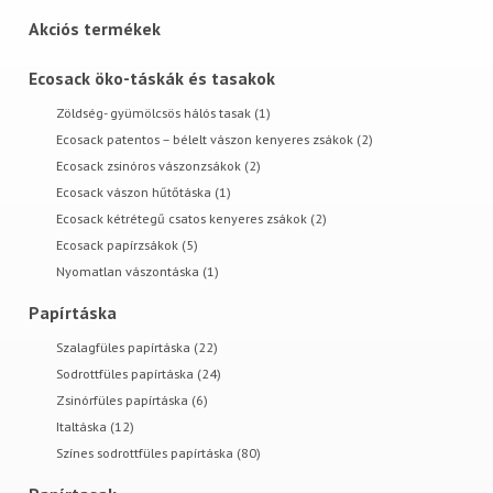
Akciós termékek
Ecosack öko-táskák és tasakok
Zöldség- gyümölcsös hálós tasak (1)
Ecosack patentos – bélelt vászon kenyeres zsákok (2)
Ecosack zsinóros vászonzsákok (2)
Ecosack vászon hűtőtáska (1)
Ecosack kétrétegű csatos kenyeres zsákok (2)
Ecosack papírzsákok (5)
Nyomatlan vászontáska (1)
Papírtáska
Szalagfüles papírtáska (22)
Sodrottfüles papírtáska (24)
Zsinórfüles papírtáska (6)
Italtáska (12)
Színes sodrottfüles papírtáska (80)