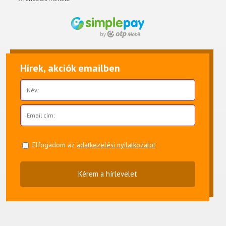
Hírek, akciók emailben
Elfogadom az
adatkezelési nyilatkozatot
Kérem a hírlevelet